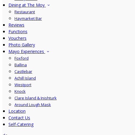
Dining at The Moy
Restaurant
Haymarket Bar
Reviews
Functions
Vouchers
Photo Gallery
Mayo Experiences
Foxford
Ballina
Castlebar
Achill Island
Westport
Knock
Clare Island & Inishturk
Around Lough Mask
Location
Contact Us
Self-Catering