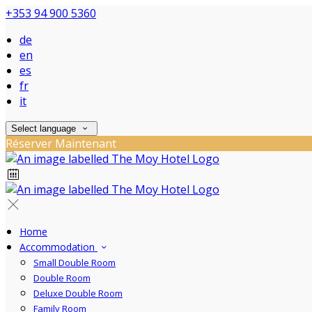
+353 94 900 5360
de
en
es
fr
it
Select language
Réserver Maintenant
Home
Accommodation
Small Double Room
Double Room
Deluxe Double Room
Family Room