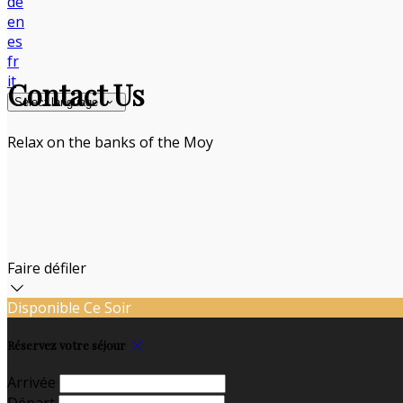
de
en
es
fr
it
Contact Us
Select language
Relax on the banks of the Moy
Faire défiler
Disponible Ce Soir
Réservez votre séjour
Arrivée